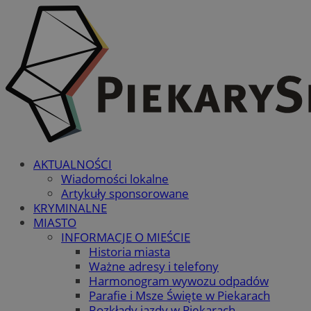
AKTUALNOŚCI
Wiadomości lokalne
Artykuły sponsorowane
KRYMINALNE
MIASTO
INFORMACJE O MIEŚCIE
Historia miasta
Ważne adresy i telefony
Harmonogram wywozu odpadów
Parafie i Msze Święte w Piekarach
Rozkłady jazdy w Piekarach