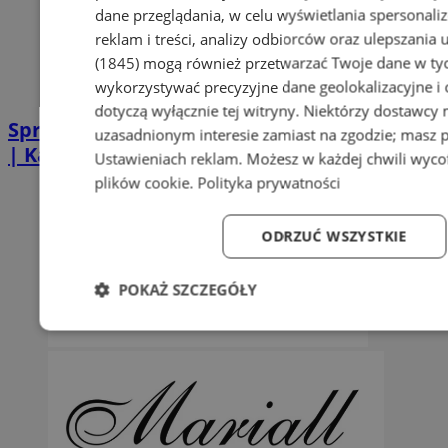
dane przeglądania, w celu wyświetlania spersonali
reklam i treści, analizy odbiorców oraz ulepszania 
(1845)
mogą również przetwarzać Twoje dane w tych
wykorzystywać precyzyjne dane geolokalizacyjne i
dotyczą wyłącznie tej witryny. Niektórzy dostawcy
Sprzątanie po zgonie w Piekarach Śląskich
uzasadnionym interesie zamiast na zgodzie; masz 
| Kastelnik
Ustawieniach reklam
. Możesz w każdej chwili wyc
plików cookie
.
Polityka prywatności
ODRZUĆ WSZYSTKIE
POKAŻ SZCZEGÓŁY
Niezbędne
Wydajność
Targetowanie
Fun