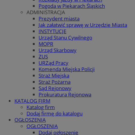
Pogoda w Piekarach Śląskich
ADMINISTRACJA
Prezydent miasta
Jak załatwić sprawę w Urzędzie Miasta
INSTYTUCJE
Urząd Stanu Cywilnego
MOPR
Urząd Skarbowy
ZUS
URZąd Pracy
Komenda Miejska Policji
Straż Miejska
Straż Pożarna
Sąd Rejonowy
Prokuratura Rejonowa
KATALOG FIRM
Katalog firm
Dodaj firmę do katalogu
OGŁOSZENIA
OGŁOSZENIA
Dodaj ogłoszenie