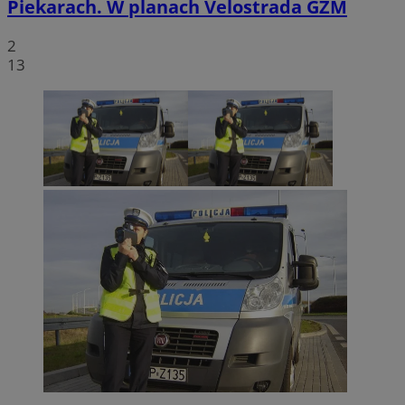
Piekarach. W planach Velostrada GZM
2
13