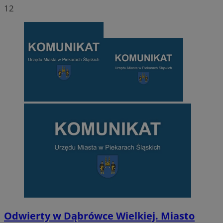
12
Odwierty w Dąbrówce Wielkiej. Miasto