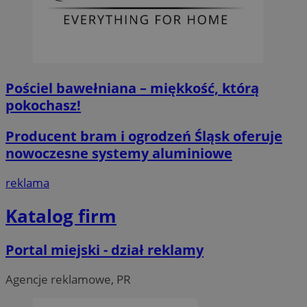
Niezbędne
Wydajność
Targetowanie
Fun
Niezbędne pliki cookie umożliwiają korzystanie z podstawowych fun
logowanie użytkownika i zarządzanie kontem. Bez niezbędnych p
ze strony internetowej.
Pościel bawełniana – miękkość, którą
O
Nazwa
Provider
/
Domena
przech
pokochasz!
SessID
piekaryslaskie.com.pl
1
Producent bram i ogrodzeń Śląsk oferuje
QeSessID
piekaryslaskie.com.pl
1
nowoczesne systemy aluminiowe
MvSessID
piekaryslaskie.com.pl
1
reklama
VISITOR_PRIVACY_METADATA
5 mie
YouTube
Katalog firm
tyg
.youtube.com
Portal miejski - dział reklamy
Agencje reklamowe, PR