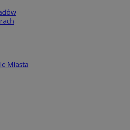
adów
arach
ie Miasta