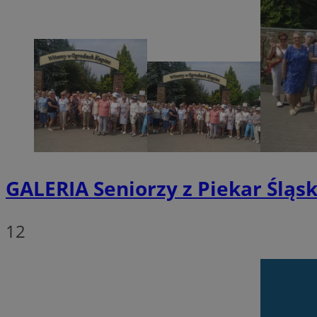
SessID
QeSessID
MvSessID
VISITOR_PRIVACY_
GALERIA
Seniorzy z Piekar Śląsk
INGRESSCOOKIE
12
CookieScriptConse
__cf_bm