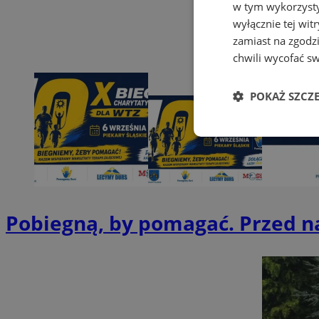
w tym wykorzysty
wyłącznie tej wi
zamiast na zgodz
chwili wycofać s
POKAŻ SZCZ
Niezbędne
Pobiegną, by pomagać. Przed 
Ni
Niezbędne pliki cook
zarządzanie kontem. 
Nazwa