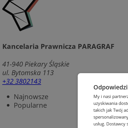
Kancelaria Prawnicza PARAGRAF
41-940
Piekary Śląskie
ul. Bytomska 113
+32 3802143
Odpowiedzia
Najnowsze
My i nasi partne
Popularne
uzyskiwania dost
takich jak Twój a
spersonalizowanyc
usług.
Dostawcy s