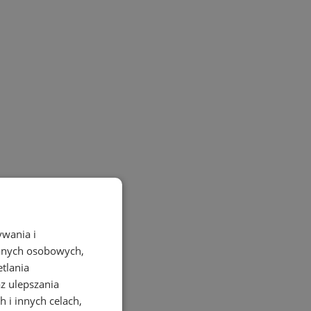
ywania i
danych osobowych,
etlania
az ulepszania
 i innych celach,