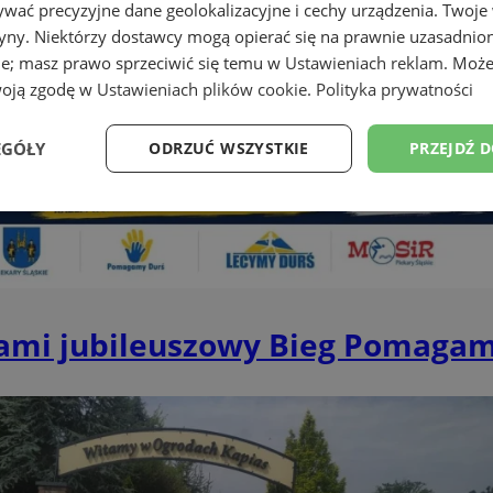
wać precyzyjne dane geolokalizacyjne i cechy urządzenia. Twoje
tryny. Niektórzy dostawcy mogą opierać się na prawnie uzasadnio
ie; masz prawo sprzeciwić się temu w
Ustawieniach reklam
. Może
woją zgodę w
Ustawieniach plików cookie
.
Polityka prywatności
EGÓŁY
ODRZUĆ WSZYSTKIE
PRZEJDŹ 
Wydajność
Targetowanie
Funkcjonalność
Ni
nami jubileuszowy Bieg Pomaga
ezbędne
Wydajność
Targetowanie
Funkcjonalność
Niesklasyfikow
ie umożliwiają korzystanie z podstawowych funkcji strony internetowej, takich jak log
Bez niezbędnych plików cookie nie można prawidłowo korzystać ze strony internetowe
Okres
Provider
/
Domena
Opis
przechowywania