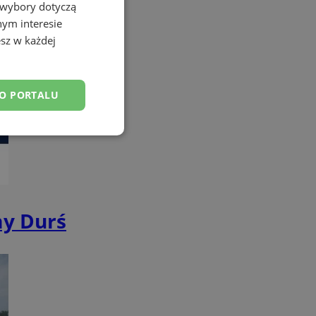
 wybory dotyczą
nym interesie
sz w każdej
DO PORTALU
esklasyfikowane
my Durś
ane
owanie użytkownika i
j.