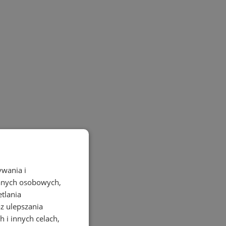
ywania i
danych osobowych,
etlania
az ulepszania
 i innych celach,