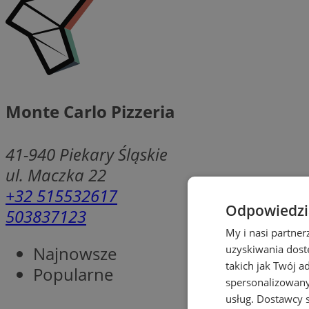
Monte Carlo Pizzeria
41-940
Piekary Śląskie
ul. Maczka 22
+32 515532617
Odpowiedzia
503837123
My i nasi partne
Najnowsze
uzyskiwania dost
takich jak Twój a
Popularne
spersonalizowanyc
usług.
Dostawcy s