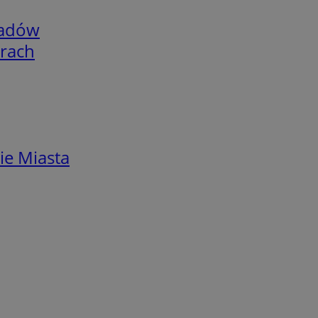
adów
arach
ie Miasta