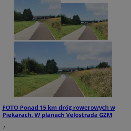
FOTO
Ponad 15 km dróg rowerowych w
Piekarach. W planach Velostrada GZM
2