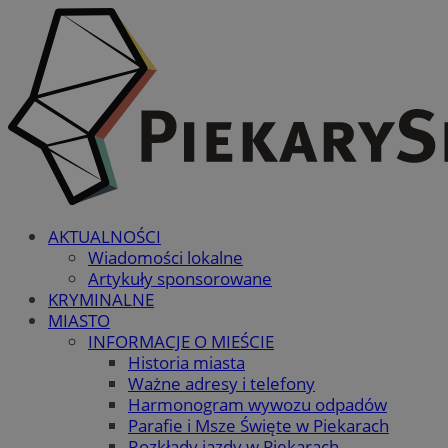
AKTUALNOŚCI
Wiadomości lokalne
Artykuły sponsorowane
KRYMINALNE
MIASTO
INFORMACJE O MIEŚCIE
Historia miasta
Ważne adresy i telefony
Harmonogram wywozu odpadów
Parafie i Msze Święte w Piekarach
Rozkłady jazdy w Piekarach