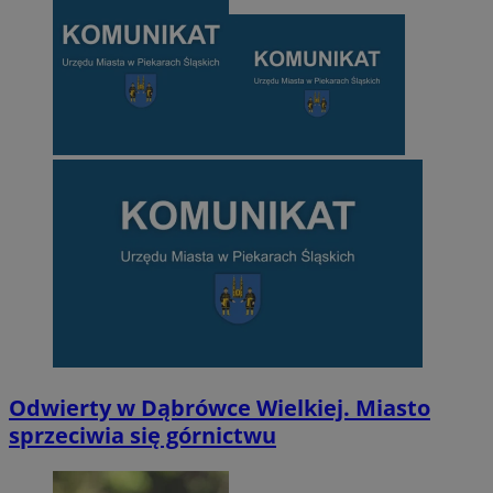
Odwierty w Dąbrówce Wielkiej. Miasto
sprzeciwia się górnictwu