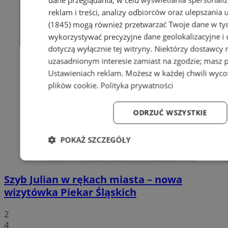
reklam i treści, analizy odbiorców oraz ulepszania 
(1845)
mogą również przetwarzać Twoje dane w tych
wykorzystywać precyzyjne dane geolokalizacyjne i
dotyczą wyłącznie tej witryny. Niektórzy dostawcy
uzasadnionym interesie zamiast na zgodzie; masz 
Ustawieniach reklam
. Możesz w każdej chwili wyc
plików cookie
.
Polityka prywatności
ODRZUĆ WSZYSTKIE
POKAŻ SZCZEGÓŁY
Niezbędne
Wydajność
Targetowanie
Fun
Szyb Julian w rękach miasta – nowa
wizytówka Piekar Śląskich
2
4