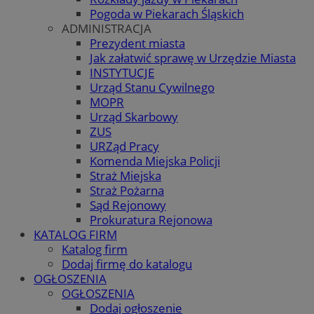
Pogoda w Piekarach Śląskich
ADMINISTRACJA
Prezydent miasta
Jak załatwić sprawę w Urzędzie Miasta
INSTYTUCJE
Urząd Stanu Cywilnego
MOPR
Urząd Skarbowy
ZUS
URZąd Pracy
Komenda Miejska Policji
Straż Miejska
Straż Pożarna
Sąd Rejonowy
Prokuratura Rejonowa
KATALOG FIRM
Katalog firm
Dodaj firmę do katalogu
OGŁOSZENIA
OGŁOSZENIA
Dodaj ogłoszenie