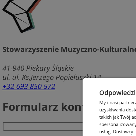
Stowarzyszenie Muzyczno-Kulturalne
41-940
Piekary Śląskie
ul. ul. Ks.Jerzego Popiełuszki 14
+32 693 850 572
Odpowiedzia
Formularz kontaktowy
My i nasi partne
uzyskiwania dost
takich jak Twój a
spersonalizowanyc
usług.
Dostawcy s