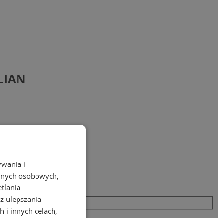
ULIAN
ywania i
danych osobowych,
etlania
az ulepszania
 i innych celach,