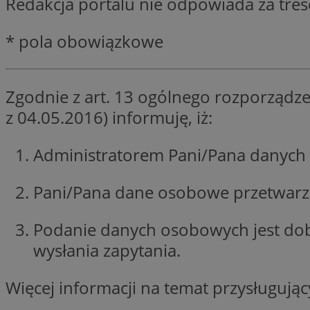
Redakcja portalu nie odpowiada za tre
SessID
QeSessID
* pola obowiązkowe
MvSessID
VISITOR_PRIVACY_
Zgodnie z art. 13 ogólnego rozporządze
z 04.05.2016) informuję, iż:
Administratorem Pani/Pana danych 
INGRESSCOOKIE
Pani/Pana dane osobowe przetwarzan
Podanie danych osobowych jest do
CookieScriptConse
wysłania zapytania.
Więcej informacji na temat przysługuj
__cf_bm