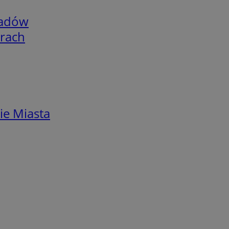
adów
arach
ie Miasta