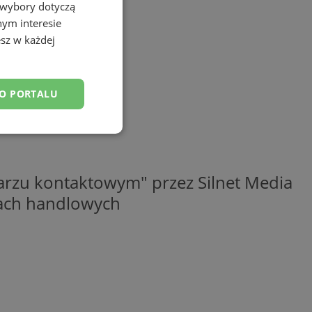
 wybory dotyczą
nym interesie
sz w każdej
DO PORTALU
esklasyfikowane
rzu kontaktowym" przez Silnet Media
elach handlowych
ane
owanie użytkownika i
j.