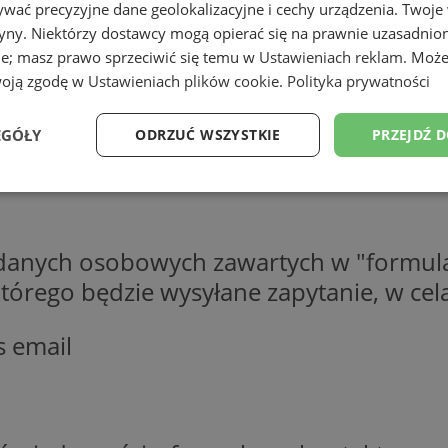
wać precyzyjne dane geolokalizacyjne i cechy urządzenia. Twoje
tryny. Niektórzy dostawcy mogą opierać się na prawnie uzasadnio
ie; masz prawo sprzeciwić się temu w
Ustawieniach reklam
. Może
woją zgodę w
Ustawieniach plików cookie
.
Polityka prywatności
EGÓŁY
ODRZUĆ WSZYSTKIE
PRZEJDŹ 
Wydajność
Targetowanie
Funkcjonalność
Ni
 danych osobowych zawartych w "formula
o którego będzie wysyłane zapytanie, w c
s email
ezbędne
Wydajność
Targetowanie
Funkcjonalność
Niesklasyfikow
ie umożliwiają korzystanie z podstawowych funkcji strony internetowej, takich jak log
Bez niezbędnych plików cookie nie można prawidłowo korzystać ze strony internetowe
Okres
Provider
/
Domena
Opis
przechowywania