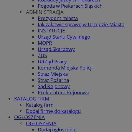
Pogoda w Piekarach Śląskich
ADMINISTRACJA
Prezydent miasta
Jak załatwić sprawę w Urzędzie Miasta
INSTYTUCJE
Urząd Stanu Cywilnego
MOPR
Urząd Skarbowy
ZUS
URZąd Pracy
Komenda Miejska Policji
Straż Miejska
Straż Pożarna
Sąd Rejonowy
Prokuratura Rejonowa
KATALOG FIRM
Katalog firm
Dodaj firmę do katalogu
OGŁOSZENIA
OGŁOSZENIA
Dodaj ogłoszenie