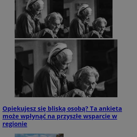
Opiekujesz się bliską osobą? Ta ankieta
może wpłynąć na przyszłe wsparcie w
regionie