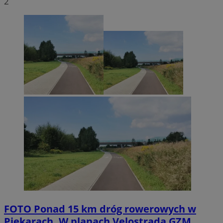
2
FOTO
Ponad 15 km dróg rowerowych w
Piekarach. W planach Velostrada GZM