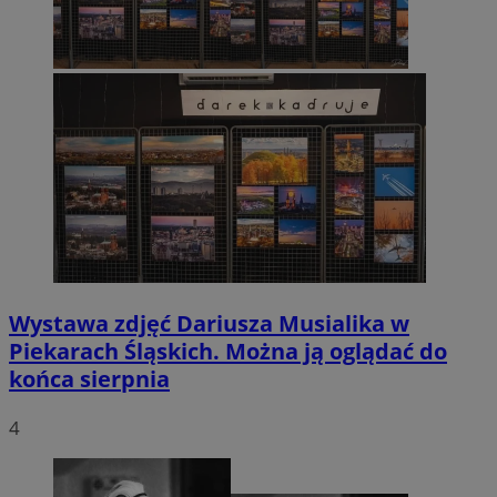
Wystawa zdjęć Dariusza Musialika w
Piekarach Śląskich. Można ją oglądać do
końca sierpnia
4