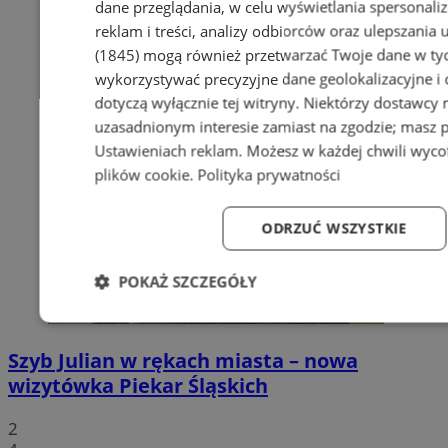
dane przeglądania, w celu wyświetlania spersonali
reklam i treści, analizy odbiorców oraz ulepszania 
(1845)
mogą również przetwarzać Twoje dane w tych
wykorzystywać precyzyjne dane geolokalizacyjne i
dotyczą wyłącznie tej witryny. Niektórzy dostawcy
uzasadnionym interesie zamiast na zgodzie; masz 
Ustawieniach reklam
. Możesz w każdej chwili wyc
plików cookie
.
Polityka prywatności
ODRZUĆ WSZYSTKIE
POKAŻ SZCZEGÓŁY
Niezbędne
Wydajność
Targetowanie
Fun
Szyb Julian w rękach miasta – nowa
wizytówka Piekar Śląskich
2