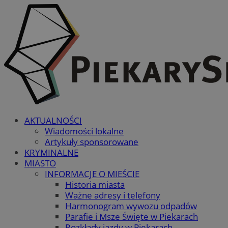
AKTUALNOŚCI
Wiadomości lokalne
Artykuły sponsorowane
KRYMINALNE
MIASTO
INFORMACJE O MIEŚCIE
Historia miasta
Ważne adresy i telefony
Harmonogram wywozu odpadów
Parafie i Msze Święte w Piekarach
Rozkłady jazdy w Piekarach