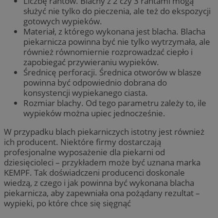
Liczbę rantów. Blachy z 2 czy 3 rantami mogą
służyć nie tylko do pieczenia, ale też do ekspozycji
gotowych wypieków.
Materiał, z którego wykonana jest blacha. Blacha
piekarnicza powinna być nie tylko wytrzymała, ale
również równomiernie rozprowadzać ciepło i
zapobiegać przywieraniu wypieków.
Średnicę perforacji. Średnica otworów w blasze
powinna być odpowiednio dobrana do
konsystencji wypiekanego ciasta.
Rozmiar blachy. Od tego parametru zależy to, ile
wypieków można upiec jednocześnie.
W przypadku blach piekarniczych istotny jest również
ich producent. Niektóre firmy dostarczają
profesjonalne wyposażenie dla piekarni od
dziesięcioleci – przykładem może być uznana marka
KEMPF. Tak doświadczeni producenci doskonale
wiedzą, z czego i jak powinna być wykonana blacha
piekarnicza, aby zapewniała ona pożądany rezultat –
wypieki, po które chce się sięgnąć