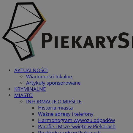
AKTUALNOŚCI
Wiadomości lokalne
Artykuły sponsorowane
KRYMINALNE
MIASTO
INFORMACJE O MIEŚCIE
Historia miasta
Ważne adresy i telefony
Harmonogram wywozu odpadów
Parafie i Msze Święte w Piekarach
Rozkłady jazdy w Piekarach