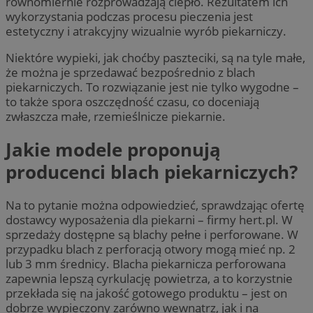
równomiernie rozprowadzają ciepło. Rezultatem ich
wykorzystania podczas procesu pieczenia jest
estetyczny i atrakcyjny wizualnie wyrób piekarniczy.
Niektóre wypieki, jak choćby paszteciki, są na tyle małe,
że można je sprzedawać bezpośrednio z blach
piekarniczych. To rozwiązanie jest nie tylko wygodne –
to także spora oszczędność czasu, co doceniają
zwłaszcza małe, rzemieślnicze piekarnie.
Jakie modele proponują
producenci blach piekarniczych?
Na to pytanie można odpowiedzieć, sprawdzając ofertę
dostawcy wyposażenia dla piekarni – firmy hert.pl. W
sprzedaży dostępne są blachy pełne i perforowane. W
przypadku blach z perforacją otwory mogą mieć np. 2
lub 3 mm średnicy. Blacha piekarnicza perforowana
zapewnia lepszą cyrkulację powietrza, a to korzystnie
przekłada się na jakość gotowego produktu – jest on
dobrze wypieczony zarówno wewnątrz, jak i na