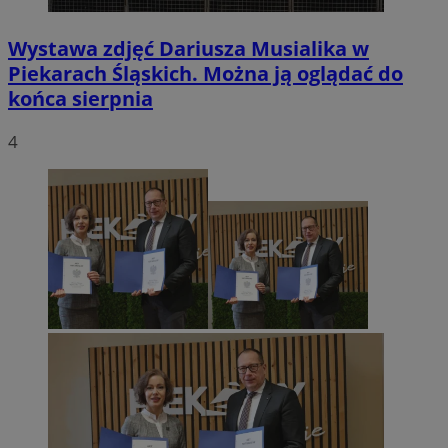
Wystawa zdjęć Dariusza Musialika w
Piekarach Śląskich. Można ją oglądać do
końca sierpnia
4