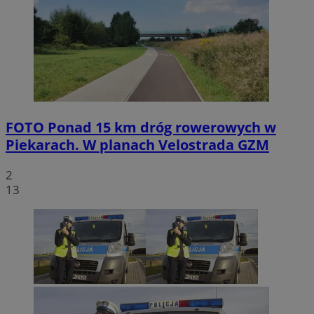
FOTO
Ponad 15 km dróg rowerowych w
Piekarach. W planach Velostrada GZM
2
13