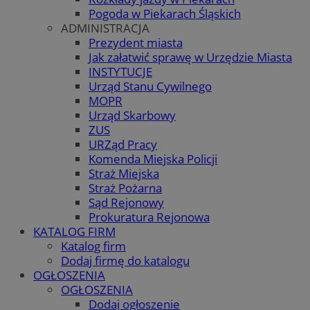
Pogoda w Piekarach Śląskich
ADMINISTRACJA
Prezydent miasta
Jak załatwić sprawę w Urzędzie Miasta
INSTYTUCJE
Urząd Stanu Cywilnego
MOPR
Urząd Skarbowy
ZUS
URZąd Pracy
Komenda Miejska Policji
Straż Miejska
Straż Pożarna
Sąd Rejonowy
Prokuratura Rejonowa
KATALOG FIRM
Katalog firm
Dodaj firmę do katalogu
OGŁOSZENIA
OGŁOSZENIA
Dodaj ogłoszenie