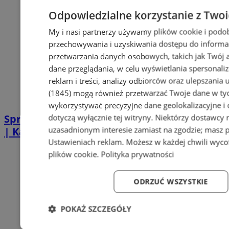
Odpowiedzialne korzystanie z Two
My i nasi partnerzy używamy plików cookie i podo
przechowywania i uzyskiwania dostępu do informa
przetwarzania danych osobowych, takich jak Twój ad
dane przeglądania, w celu wyświetlania spersonali
reklam i treści, analizy odbiorców oraz ulepszania 
(1845)
mogą również przetwarzać Twoje dane w tych
wykorzystywać precyzyjne dane geolokalizacyjne i
Sprzątanie po zgonie w Piekarach Śląskich
dotyczą wyłącznie tej witryny. Niektórzy dostawcy
uzasadnionym interesie zamiast na zgodzie; masz 
| Kastelnik
Ustawieniach reklam
. Możesz w każdej chwili wyc
plików cookie
.
Polityka prywatności
ODRZUĆ WSZYSTKIE
POKAŻ SZCZEGÓŁY