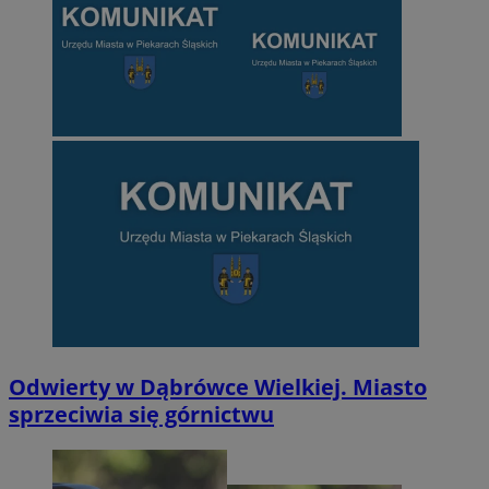
Odwierty w Dąbrówce Wielkiej. Miasto
sprzeciwia się górnictwu