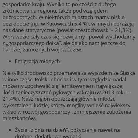
gospodarkę kraju. Wynika to po części z dużego
zróżnicowania regionu, także pod względem
bezrobotnych. W niektórych miastach mamy niskie
bezrobocie (np. w Katowicach 5,4 %), w innych porażają
nas dane statystyczne (powiat częstochowski – 21,3%).
Wprawdzie cały czas się rozwijamy i powoli wychodzimy
z „gospodarczego dołka”, ale daleko nam jeszcze do
bardziej zamożnych województw.
Emigracja młodych
Nie tylko środowisko przemawia za wyjazdem ze Śląska
w inne części Polski, chociaż i w tym względzie nadal
możemy „pochwalić się” emitowaniem największej
ilości zanieczyszczeń pyłowych w kraju (w 2013 roku –
21,4%). Nasz region opuszczają głównie młodzi,
wykształceni ludzie, którzy mogliby wnieść największy
wkład w rozwój gospodarczy i zmniejszenie zubożenia
mieszkańców.
Życie „z dnia na dzień”, pożyczanie nawet na
drobne, dodatkowe wydatki