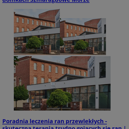
Poradnia leczenia ran przewlekłych -
skuteczna terapia trudno gojących się ran |