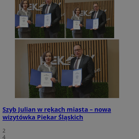
Szyb Julian w rękach miasta – nowa
wizytówka Piekar Śląskich
2
4