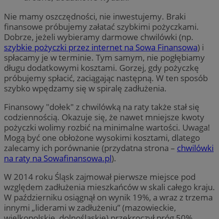
Nie mamy oszczędności, nie inwestujemy. Braki
finansowe próbujemy załatać szybkimi pożyczkami.
Dobrze, jeżeli wybieramy darmowe chwilówki (np.
szybkie pożyczki przez internet na Sowa Finansowa
) i
spłacamy je w terminie. Tym samym, nie pogłębiamy
długu dodatkowymi kosztami. Gorzej, gdy pożyczkę
próbujemy spłacić, zaciągając następną. W ten sposób
szybko wpędzamy się w spiralę zadłużenia.
Finansowy "dołek" z chwilówką na raty także stał się
codziennością. Okazuje się, że nawet mniejsze kwoty
pożyczki wolimy rozbić na minimalne wartości. Uwaga!
Mogą być one obłożone wysokimi kosztami, dlatego
zalecamy ich porównanie (przydatna strona –
chwilówki
na raty na Sowafinansowa.pl
).
W 2014 roku Śląsk zajmował pierwsze miejsce pod
względem zadłużenia mieszkańców w skali całego kraju.
W październiku osiągnął on wynik 19%, a wraz z trzema
innymi „liderami w zadłużeniu” (mazowieckie,
wielkopolskie, dolnośląskie) przekroczył próg 50%