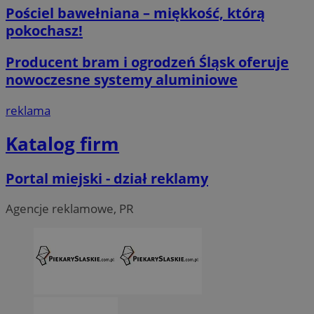
Pościel bawełniana – miękkość, którą
Niezbędne pliki cookie umożliwiają korzystanie z podstawowych fun
pokochasz!
logowanie użytkownika i zarządzanie kontem. Bez niezbędnych p
ze strony internetowej.
Producent bram i ogrodzeń Śląsk oferuje
O
Nazwa
Provider
/
Domena
przech
nowoczesne systemy aluminiowe
SessID
piekaryslaskie.com.pl
1
reklama
QeSessID
piekaryslaskie.com.pl
1
Katalog firm
MvSessID
piekaryslaskie.com.pl
1
Portal miejski - dział reklamy
VISITOR_PRIVACY_METADATA
5 mie
YouTube
tyg
.youtube.com
Agencje reklamowe, PR