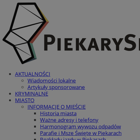
AKTUALNOŚCI
Wiadomości lokalne
Artykuły sponsorowane
KRYMINALNE
MIASTO
INFORMACJE O MIEŚCIE
Historia miasta
Ważne adresy i telefony
Harmonogram wywozu odpadów
Parafie i Msze Święte w Piekarach
Rozkłady jazdy w Piekarach