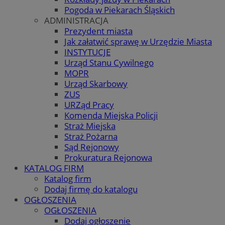
Pogoda w Piekarach Śląskich
ADMINISTRACJA
Prezydent miasta
Jak załatwić sprawę w Urzędzie Miasta
INSTYTUCJE
Urząd Stanu Cywilnego
MOPR
Urząd Skarbowy
ZUS
URZąd Pracy
Komenda Miejska Policji
Straż Miejska
Straż Pożarna
Sąd Rejonowy
Prokuratura Rejonowa
KATALOG FIRM
Katalog firm
Dodaj firmę do katalogu
OGŁOSZENIA
OGŁOSZENIA
Dodaj ogłoszenie