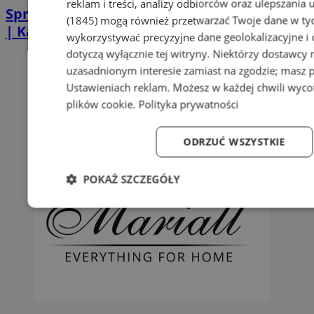
reklam i treści, analizy odbiorców oraz ulepszania 
Sprzątanie po zgonie w Piekarach Śląskich
(1845)
mogą również przetwarzać Twoje dane w tych
| Kastelnik
wykorzystywać precyzyjne dane geolokalizacyjne i
dotyczą wyłącznie tej witryny. Niektórzy dostawcy
uzasadnionym interesie zamiast na zgodzie; masz 
Ustawieniach reklam
. Możesz w każdej chwili wyc
plików cookie
.
Polityka prywatności
ODRZUĆ WSZYSTKIE
POKAŻ SZCZEGÓŁY
Niezbędne
Wydajność
Targetowanie
Fun
Niezbędne
Wydajność
Targetowanie
Fun