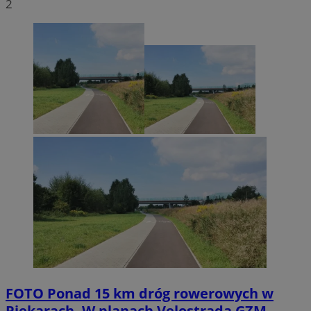
2
FOTO
Ponad 15 km dróg rowerowych w
Piekarach. W planach Velostrada GZM