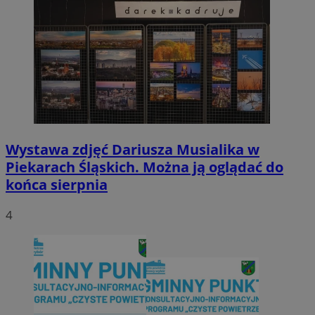
Wystawa zdjęć Dariusza Musialika w
Piekarach Śląskich. Można ją oglądać do
końca sierpnia
4