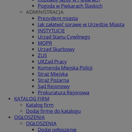
Pogoda w Piekarach Śląskich
ADMINISTRACJA
Prezydent miasta
Jak załatwić sprawę w Urzędzie Miasta
INSTYTUCJE
Urząd Stanu Cywilnego
MOPR
Urząd Skarbowy
ZUS
URZąd Pracy
Komenda Miejska Policji
Straż Miejska
Straż Pożarna
Sąd Rejonowy
Prokuratura Rejonowa
KATALOG FIRM
Katalog firm
Dodaj firmę do katalogu
OGŁOSZENIA
OGŁOSZENIA
Dodaj ogłoszenie