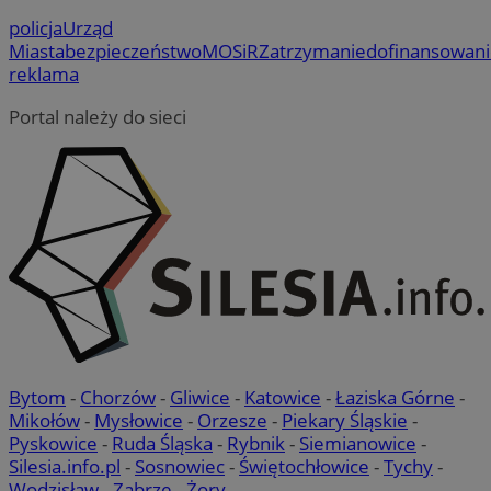
policja
Urząd
Miasta
bezpieczeństwo
MOSiR
Zatrzymanie
dofinansowan
reklama
Portal należy do sieci
Bytom
-
Chorzów
-
Gliwice
-
Katowice
-
Łaziska Górne
-
Mikołów
-
Mysłowice
-
Orzesze
-
Piekary Śląskie
-
Pyskowice
-
Ruda Śląska
-
Rybnik
-
Siemianowice
-
Silesia.info.pl
-
Sosnowiec
-
Świętochłowice
-
Tychy
-
Wodzisław
-
Zabrze
-
Żory