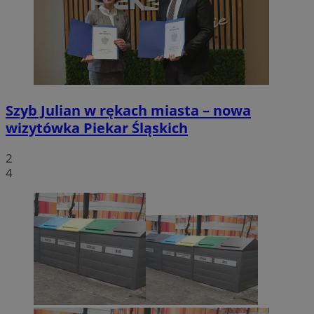
Szyb Julian w rękach miasta – nowa
wizytówka Piekar Śląskich
2
4