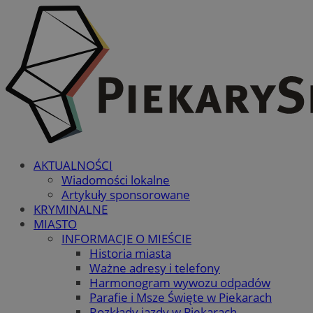
AKTUALNOŚCI
Wiadomości lokalne
Artykuły sponsorowane
KRYMINALNE
MIASTO
INFORMACJE O MIEŚCIE
Historia miasta
Ważne adresy i telefony
Harmonogram wywozu odpadów
Parafie i Msze Święte w Piekarach
Rozkłady jazdy w Piekarach