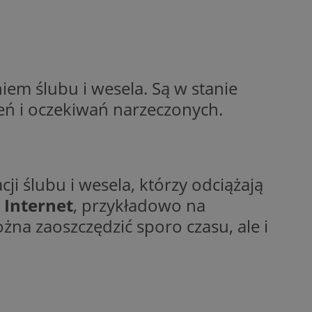
dentyfikator sesji.
dentyfikator sesji.
dentyfikator sesji.
informacje o
em ślubu i wesela. Są w stanie
o preferencjach
czas korzystania z
tyczące polityki
ń i oczekiwań narzeczonych.
, zapewniając ich
izytach. Dzięki
ponownie
cji, co zwiększa
jami ochrony
i ślubu i wesela, którzy odciążają
werów obsługuje
ntekście
z
Internet
, przykładowo na
elu optymalizacji
ożna zaoszczędzić sporo czasu, ale i
 przez usługę
iętywania
dy użytkownika na
ne, aby baner cookie
prawnie.
żniania ludzi i
strony internetowej,
ie ważnych