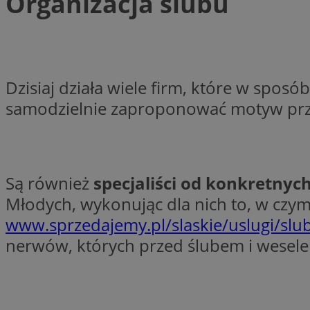
Organizacja ślubu
SessID
QeSessID
MvSessID
VISITOR_PRIVACY_
Dzisiaj działa wiele firm, które w sposó
samodzielnie zaproponować motyw prze
Są również
specjaliści od konkretnyc
INGRESSCOOKIE
Młodych, wykonując dla nich to, w czy
www.sprzedajemy.pl/slaskie/uslugi/slub
CookieScriptConse
nerwów, których przed ślubem i weselem
__cf_bm