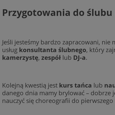
Przygotowania do ślubu –
Nazwa
Pro
Nazwa
Nazwa
Do
Nazwa
openstat_gid
ustat_gid
google_push
.bi
Jeśli jesteśmy bardzo zapracowani, ni
ustat_3zn4uzjz1qh
__Secure-
ROLLOUT_TOKEN
usług
konsultanta ślubnego
, który za
openstat_ui7qxbn
ustat_mscumsezXj6
kamerzystę
,
zespół
lub
DJ-a
.
ustat_h0XXxbtbr5aj
sa-user-id-v3
tuuid
__mguid_
Kolejną kwestią jest
kurs tańca
lub
nau
tuuid
_clck
danego dnia mamy brylować – dobrze jest
nauczyć się choreografii do pierwszego 
OAID
_clsk
ustat_5ei1p1pnc3n
__mguid_