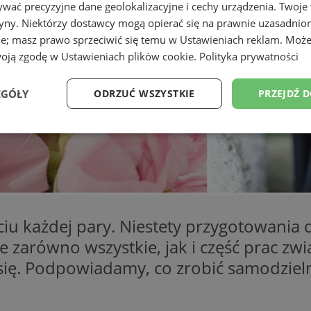
wać precyzyjne dane geolokalizacyjne i cechy urządzenia. Twoje
tryny. Niektórzy dostawcy mogą opierać się na prawnie uzasadnio
ie; masz prawo sprzeciwić się temu w
Ustawieniach reklam
. Może
woją zgodę w
Ustawieniach plików cookie
.
Polityka prywatności
EGÓŁY
ODRZUĆ WSZYSTKIE
PRZEJDŹ 
Wydajność
Targetowanie
Funkcjonalność
Ni
ciu każdej pary. Niestety przygotowania 
ezbędne
Wydajność
Targetowanie
Funkcjonalność
Niesklasyfikow
e zarówno wszystkie, jak i część prac zwi
ie umożliwiają korzystanie z podstawowych funkcji strony internetowej, takich jak log
 się. Podpowiadamy, co zrobić samodziel
Bez niezbędnych plików cookie nie można prawidłowo korzystać ze strony internetowe
Okres
Provider
/
Domena
Opis
przechowywania