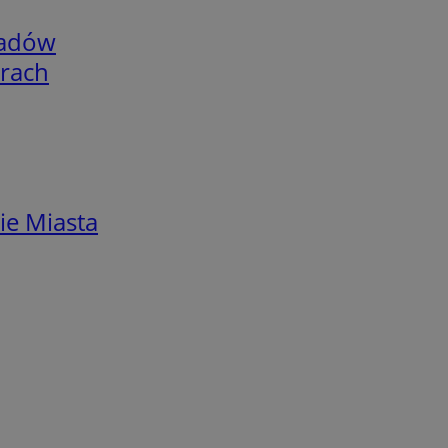
adów
arach
ie Miasta