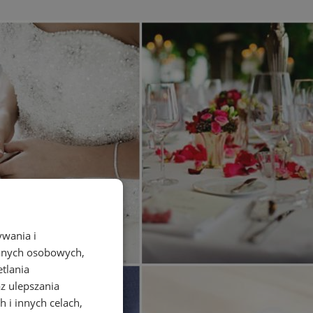
ywania i
danych osobowych,
etlania
az ulepszania
 i innych celach,