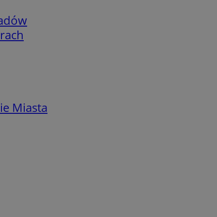
adów
arach
ie Miasta