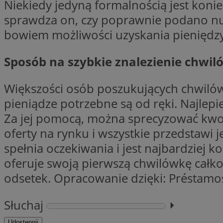
Niekiedy jedyną formalnością jest kon
SessID
sprawdza on, czy poprawnie podano nu
QeSessID
bowiem możliwości uzyskania pieniędzy
MvSessID
VISITOR_PRIVACY_
Sposób na szybkie znalezienie chwil
Większości osób poszukujących chwilówe
pieniądze potrzebne są od ręki. Najlep
Za jej pomocą, można sprecyzować kwot
oferty na rynku i wszystkie przedstawi 
INGRESSCOOKIE
spełnia oczekiwania i jest najbardziej
oferuje swoją pierwszą chwilówkę całkow
CookieScriptConse
odsetek. Opracowanie dzięki: Préstamos
Słuchaj
⏵︎
__cf_bm
Udostępnij