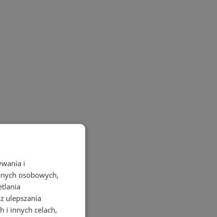
ywania i
danych osobowych,
etlania
az ulepszania
 i innych celach,