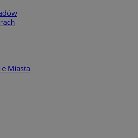
adów
arach
ie Miasta