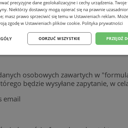
wać precyzyjne dane geolokalizacyjne i cechy urządzenia. Twoje
tryny. Niektórzy dostawcy mogą opierać się na prawnie uzasadnio
ie; masz prawo sprzeciwić się temu w
Ustawieniach reklam
. Może
woją zgodę w
Ustawieniach plików cookie
.
Polityka prywatności
EGÓŁY
ODRZUĆ WSZYSTKIE
PRZEJDŹ 
Wydajność
Targetowanie
Funkcjonalność
Ni
 danych osobowych zawartych w "formula
o którego będzie wysyłane zapytanie, w c
s email
ezbędne
Wydajność
Targetowanie
Funkcjonalność
Niesklasyfikow
ie umożliwiają korzystanie z podstawowych funkcji strony internetowej, takich jak log
Bez niezbędnych plików cookie nie można prawidłowo korzystać ze strony internetowe
Okres
Provider
/
Domena
Opis
przechowywania