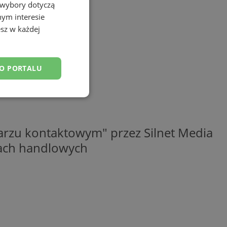
 wybory dotyczą
nym interesie
sz w każdej
DO PORTALU
esklasyfikowane
rzu kontaktowym" przez Silnet Media
elach handlowych
ane
owanie użytkownika i
j.