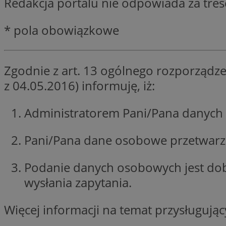
Redakcja portalu nie odpowiada za tre
SessID
QeSessID
* pola obowiązkowe
MvSessID
VISITOR_PRIVACY_
Zgodnie z art. 13 ogólnego rozporządze
z 04.05.2016) informuję, iż:
Administratorem Pani/Pana danych 
INGRESSCOOKIE
Pani/Pana dane osobowe przetwarzan
Podanie danych osobowych jest do
CookieScriptConse
wysłania zapytania.
Więcej informacji na temat przysługuj
__cf_bm