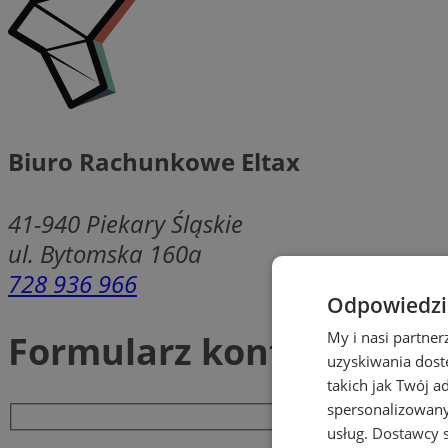
Biuro Rachunkowe Eltax
41-940
Piekary Śląskie
ul. Bytomska 160a
728 936 966
Odpowiedzia
Formularz kontaktowy
My i nasi partne
uzyskiwania dost
takich jak Twój a
spersonalizowanyc
usług.
Dostawcy s