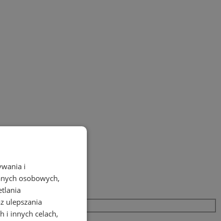
ywania i
danych osobowych,
etlania
az ulepszania
 i innych celach,