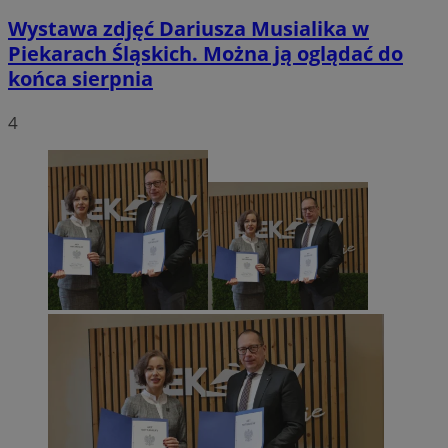
Wystawa zdjęć Dariusza Musialika w
Piekarach Śląskich. Można ją oglądać do
końca sierpnia
4