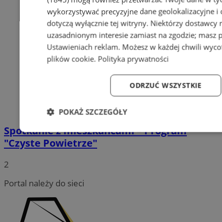
wykorzystywać precyzyjne dane geolokalizacyjne i
dotyczą wyłącznie tej witryny. Niektórzy dostawcy
uzasadnionym interesie zamiast na zgodzie; masz 
Ustawieniach reklam
. Możesz w każdej chwili wyc
plików cookie
.
Polityka prywatności
ODRZUĆ WSZYSTKIE
POKAŻ SZCZEGÓŁY
Spotkanie z mieszkańcami – Program
Niezbędne
Wydajność
Targetowanie
Fun
"Czyste Powietrze"
2
Portal należy do sieci
Niezbędne
Wydajność
Targetowanie
Fun
Niezbędne pliki cookie umożliwiają korzystanie z podstawowych fun