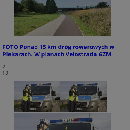
FOTO
Ponad 15 km dróg rowerowych w
Piekarach. W planach Velostrada GZM
2
13