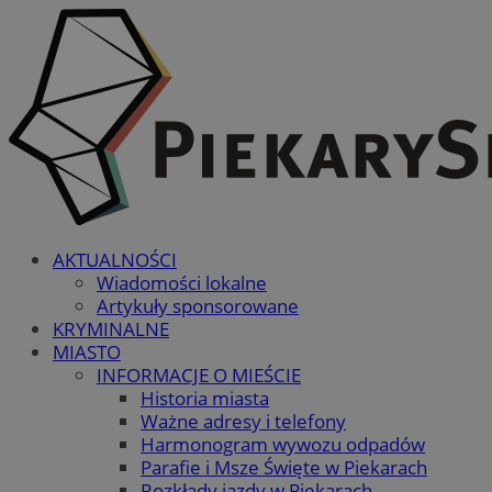
AKTUALNOŚCI
Wiadomości lokalne
Artykuły sponsorowane
KRYMINALNE
MIASTO
INFORMACJE O MIEŚCIE
Historia miasta
Ważne adresy i telefony
Harmonogram wywozu odpadów
Parafie i Msze Święte w Piekarach
Rozkłady jazdy w Piekarach