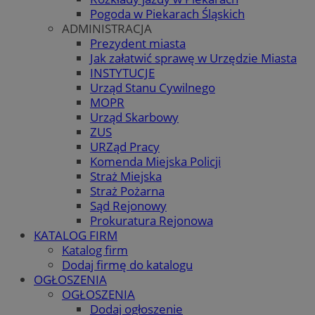
Pogoda w Piekarach Śląskich
ADMINISTRACJA
Prezydent miasta
Jak załatwić sprawę w Urzędzie Miasta
INSTYTUCJE
Urząd Stanu Cywilnego
MOPR
Urząd Skarbowy
ZUS
URZąd Pracy
Komenda Miejska Policji
Straż Miejska
Straż Pożarna
Sąd Rejonowy
Prokuratura Rejonowa
KATALOG FIRM
Katalog firm
Dodaj firmę do katalogu
OGŁOSZENIA
OGŁOSZENIA
Dodaj ogłoszenie