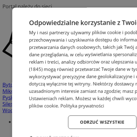
Portal należy do sieci
Odpowiedzialne korzystanie z Two
My i nasi partnerzy używamy plików cookie i podo
przechowywania i uzyskiwania dostępu do informa
przetwarzania danych osobowych, takich jak Twój ad
dane przeglądania, w celu wyświetlania spersonali
reklam i treści, analizy odbiorców oraz ulepszania 
(1845)
mogą również przetwarzać Twoje dane w tych
wykorzystywać precyzyjne dane geolokalizacyjne i
dotyczą wyłącznie tej witryny. Niektórzy dostawcy
Bytom
-
Chorzów
-
Gliwice
-
Katowice
-
Łaziska Górne
-
Mikołów
-
Mysłowice
-
Orzesze
-
Piekary Śląskie
-
uzasadnionym interesie zamiast na zgodzie; masz 
Pyskowice
-
Ruda Śląska
-
Rybnik
-
Siemianowice
-
Ustawieniach reklam
. Możesz w każdej chwili wyc
Silesia.info.pl
-
Sosnowiec
-
Świętochłowice
-
Tychy
-
plików cookie
.
Polityka prywatności
Wodzisław
-
Zabrze
-
Żory
Portal
ODRZUĆ WSZYSTKIE
Redakcja
Patronat medialny