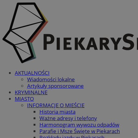
AKTUALNOŚCI
Wiadomości lokalne
Artykuły sponsorowane
KRYMINALNE
MIASTO
INFORMACJE O MIEŚCIE
Historia miasta
Ważne adresy i telefony
Harmonogram wywozu odpadów
Parafie i Msze Święte w Piekarach
Rozkłady jazdy w Piekarach