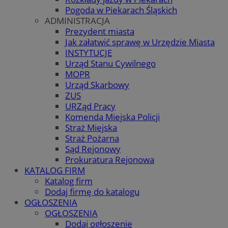
Pogoda w Piekarach Śląskich
ADMINISTRACJA
Prezydent miasta
Jak załatwić sprawę w Urzędzie Miasta
INSTYTUCJE
Urząd Stanu Cywilnego
MOPR
Urząd Skarbowy
ZUS
URZąd Pracy
Komenda Miejska Policji
Straż Miejska
Straż Pożarna
Sąd Rejonowy
Prokuratura Rejonowa
KATALOG FIRM
Katalog firm
Dodaj firmę do katalogu
OGŁOSZENIA
OGŁOSZENIA
Dodaj ogłoszenie