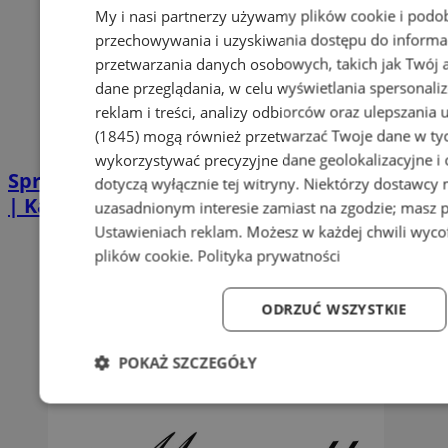
My i nasi partnerzy używamy plików cookie i podo
przechowywania i uzyskiwania dostępu do informa
przetwarzania danych osobowych, takich jak Twój ad
dane przeglądania, w celu wyświetlania spersonali
reklam i treści, analizy odbiorców oraz ulepszania 
(1845)
mogą również przetwarzać Twoje dane w tych
wykorzystywać precyzyjne dane geolokalizacyjne i
Sprzątanie po zgonie w Piekarach Śląskich
dotyczą wyłącznie tej witryny. Niektórzy dostawcy
| Kastelnik
uzasadnionym interesie zamiast na zgodzie; masz 
Ustawieniach reklam
. Możesz w każdej chwili wyc
plików cookie
.
Polityka prywatności
ODRZUĆ WSZYSTKIE
POKAŻ SZCZEGÓŁY
Niezbędne
Wydajność
Targetowanie
Fun