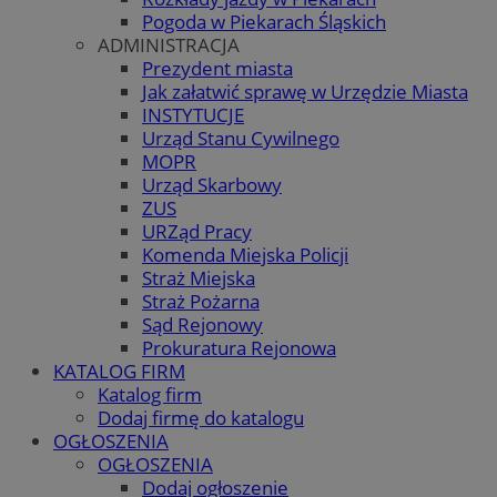
Pogoda w Piekarach Śląskich
ADMINISTRACJA
Prezydent miasta
Jak załatwić sprawę w Urzędzie Miasta
INSTYTUCJE
Urząd Stanu Cywilnego
MOPR
Urząd Skarbowy
ZUS
URZąd Pracy
Komenda Miejska Policji
Straż Miejska
Straż Pożarna
Sąd Rejonowy
Prokuratura Rejonowa
KATALOG FIRM
Katalog firm
Dodaj firmę do katalogu
OGŁOSZENIA
OGŁOSZENIA
Dodaj ogłoszenie