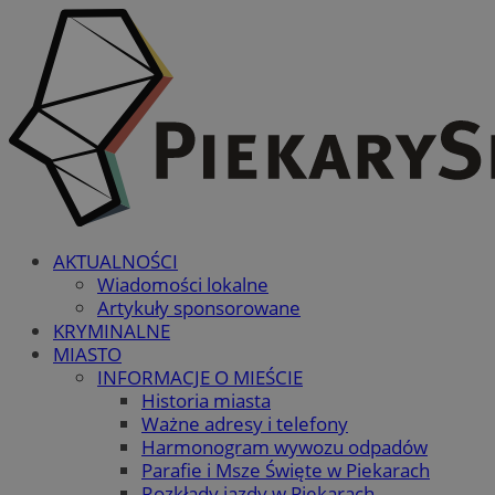
AKTUALNOŚCI
Wiadomości lokalne
Artykuły sponsorowane
KRYMINALNE
MIASTO
INFORMACJE O MIEŚCIE
Historia miasta
Ważne adresy i telefony
Harmonogram wywozu odpadów
Parafie i Msze Święte w Piekarach
Rozkłady jazdy w Piekarach