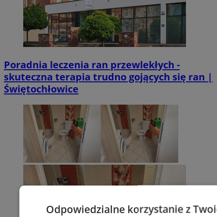
Poradnia leczenia ran przewlekłych -
skuteczna terapia trudno gojących się ran |
Świętochłowice
Odpowiedzialne korzystanie z Two