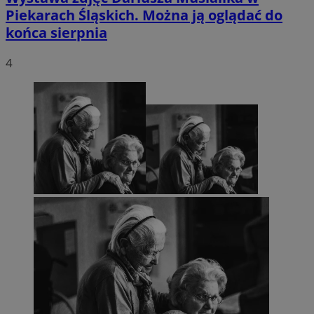
Piekarach Śląskich. Można ją oglądać do
końca sierpnia
4